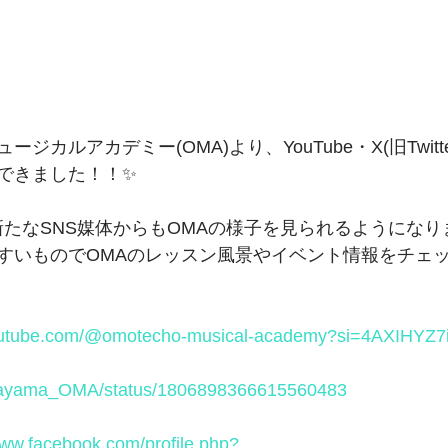
カルアカデミー(OMA)より、YouTube・X(旧Twitter)
できました！！✨️
え、新たなSNS媒体からもOMAの様子を見られるようになり
すいものでOMAのレッスン風景やイベント情報をチェ
youtube.com/@omotecho-musical-academy?si=4AXIHYZ
Okayama_OMA/status/1806898366615560483
www.facebook.com/profile.php
?