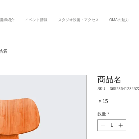
講師紹介
イベント情報
スタジオ設備・アクセス
OMAの魅力
品名
商品名
SKU： 3652364123452
価
￥15
格
数量
*