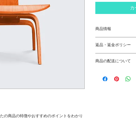
カ
商品情報
商品の詳細を入力し
返品・返金ポリシー
明に加え、商品の特
しましょう。
返品・返金ポリシー
商品の配送について
満足しなかった場合
の手順などを説明し
配送地域、料金、所
顧客からの信頼を獲
する情報を入力して
だけます。
とで顧客からの信頼
いただけます。
たの商品の特徴やおすすめのポイントをわかり