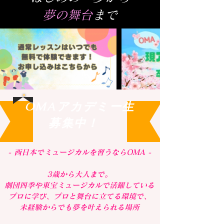
夢の舞台
まで
OMAアカデミー生
募集中！
- 西日本でミュージカルを習うならOMA -
3歳から大人まで。
劇団四季や東宝ミュージカルで活躍している
プロに学び、​プロと舞台に立てる環境で、
​未経験からでも夢を叶えられる場所