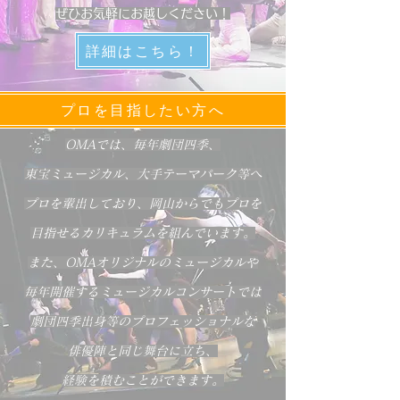
ぜひお気軽にお越しください！
詳細はこちら！
プロを目指したい方へ
OMAでは、毎年劇団四季、
東宝ミュージカル、大手テーマパーク等へ
プロを輩出しており、
岡山からでもプロを
目指せる
カリキュラムを組んでいます。
また、OMAオリジナルのミュージカルや
毎年開催するミュージカルコンサートでは
劇団四季出身等のプロフェッショナルな
俳優陣と同じ舞台に立ち、
経験を積むことができます。