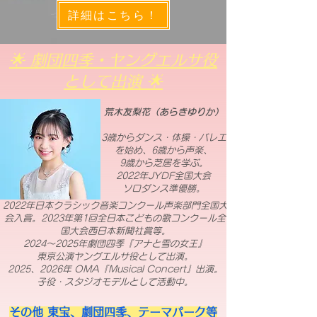
詳細はこちら！
🌟 劇団四季・ヤングエルサ役
として出演 🌟
荒木友梨花（あらきゆりか）
3歳からダンス・体操・バレエ
を始め、6歳から声楽、
9歳から芝居を学ぶ。
2022年JYDF全国大会
ソロダンス準優勝。
2022年日本クラシック音楽コンクール声楽部門全国大
会入賞。2023年第1回全日本こどもの歌コンクール全
国大会西日本新聞社賞等。
2024〜2025年劇団四季『アナと雪の女王』
東京公演ヤングエルサ役として出演。
2025、2026年 OMA『Musical Concert』出演。
子役・スタジオモデルとして活動中。
その他 東宝、劇団四季、テーマパーク等