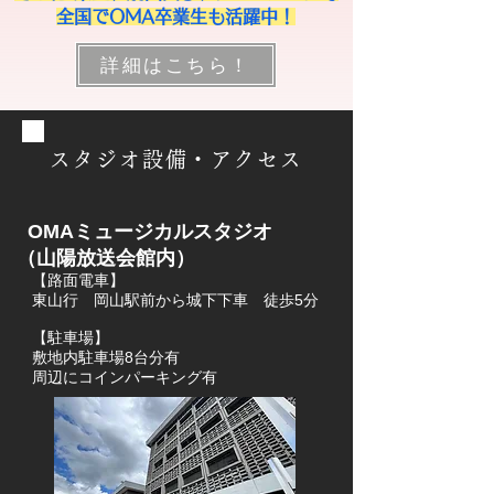
全国でOMA卒業生も活躍中！
詳細はこちら！
スタジオ設備・アクセス
OMAミュージカルスタジオ
（山陽放送会館内）
【路面電車】​
東山行 岡山駅前から城下下車 徒歩5分
​ 【駐車場】
敷地内駐車場8台分有
周辺にコインパーキング有