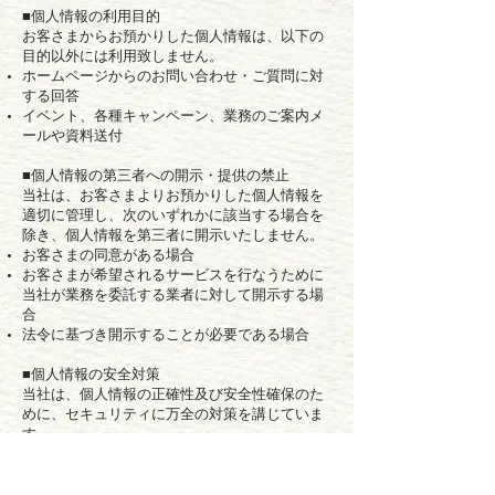
■個人情報の利用目的
お客さまからお預かりした個人情報は、以下の
目的以外には利用致しません。
ホームページからのお問い合わせ・ご質問に対
する回答
イベント、各種キャンペーン、業務のご案内メ
ールや資料送付
■個人情報の第三者への開示・提供の禁止
当社は、お客さまよりお預かりした個人情報を
適切に管理し、次のいずれかに該当する場合を
除き、個人情報を第三者に開示いたしません。
お客さまの同意がある場合
お客さまが希望されるサービスを行なうために
当社が業務を委託する業者に対して開示する場
合
法令に基づき開示することが必要である場合
■個人情報の安全対策
当社は、個人情報の正確性及び安全性確保のた
めに、セキュリティに万全の対策を講じていま
す。
法令、規範の遵守と見直し当社は、保有する個
人情報に関して適用される日本の法令、その他
規範を遵守するとともに、本ポリシーの内容を