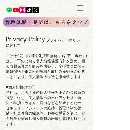
無料体験・見学はこちらをタップ
Privacy Policy
プライバシーポリシー
に関して
「(一社)岡山表町文化振興協会 」(以下「当社」)
は、以下のとおり個人情報保護方針を定め、個
人情報保護の仕組みを構築し、全従業員に個人
情報保護の重要性の認識と取組みを徹底させる
ことにより、個人情報の保護を推進致します。
■個人情報の管理
当社は、お客さまの個人情報を正確かつ最新の
状態に保ち、個人情報への不正アクセス・紛
失・破損・改ざん・漏洩などを防止するため、
セキュリティシステムの維持・管理体制の整
備・社員教育の徹底等、必要な措置を講じ、安
全対策を実施し個人情報の厳重な管理を行ない
ます。