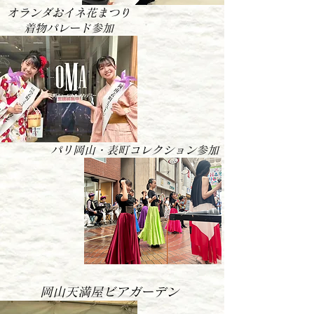
オランダおイネ花まつり
​着物パレード参加
​パリ岡山・表町コレクション参加
岡山​天満屋ビアガーデン