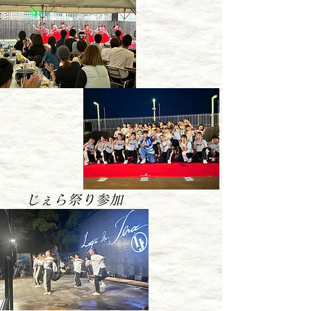
​じぇら祭り参加