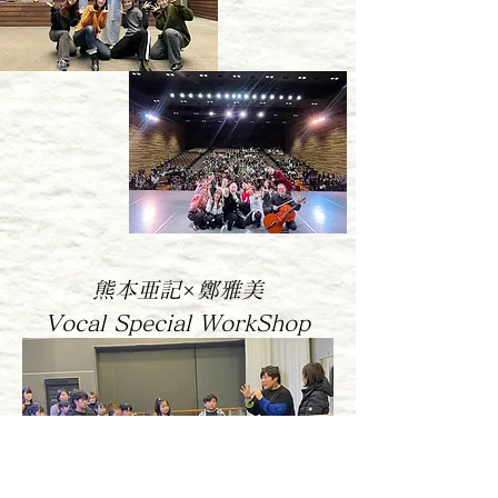
熊本亜記×​鄭雅美
Vocal Special WorkShop