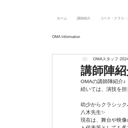
ホーム
講師紹介
コース・クラス・
OMA Information
OMAスタッフ
20
講師陣紹
OMAの講師陣紹介♪
続いては、演技を担
幼少からクラシック
八木先生✨
現在は、舞台や映像
ト代表等としても多