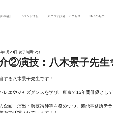
講師紹介
イベント情報
スタジオ設備・アクセス
OMAの魅力
24年6月20日
読了時間: 2分
介②演技：八木景子先生✨
当する八木景子先生です！
バレエやジャズダンスを学び、東京で15年間俳優とし
の企画・演出・演技講師等を務めつつ、芸能事務所テラ
方面で活躍されています！！